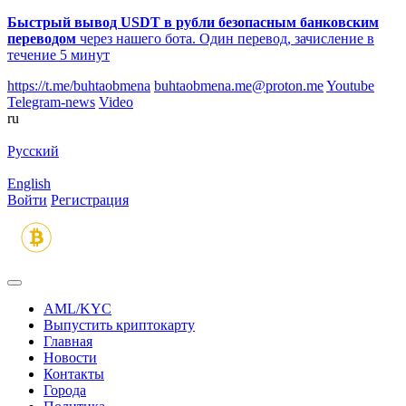
Быстрый вывод USDT в рубли безопасным банковским
переводом
через нашего бота. Один перевод, зачисление в
течение 5 минут
https://t.me/buhtaobmena
buhtaobmena.me@proton.me
Youtube
Telegram-news
Video
ru
Русский
English
Войти
Регистрация
AML/KYC
Выпустить криптокарту
Главная
Новости
Контакты
Города