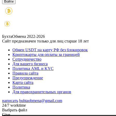
БухтаОбмена 2022-2026
Сайт предназначен только для лиц старше 18 лет
Обмен USDT на карту РФ без блокировок
Криптокарты для оплаты за границей
Сотрудничество
Для вашего бизнеса
Политика AML и KYC
Правила сайта
Предупреждение
Карта сайта
Политика
Для правохранительных органов
написать
buhtaobmena@gmail.com
24/7 worktime
Выбрать файл
Give