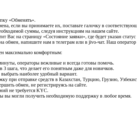
опку «Обменять».
мена, если вы принимаете их, поставьте галочку в соответствую
необходимой суммы, следуя инструкциям на нашем сайте.
т Вас на страницу «Состояние заявки», где будет указан статус
на обмен, напишите нам в телеграм или в jivo-чат. Наш операто
мен максимально комфортным:
минуты, операторы вежливые и всегда готовы помочь.
 3 шага, что делает его понятным даже для новичков.
ь выбрать наиболее удобный вариант.
ку при отправке средств в Казахстан, Турцию, Грузию, Узбеки
ршить обмен, не регистрируясь на сайте.
ний не требуется KYC.
бы вы могли получить необходимую поддержку в любое время.