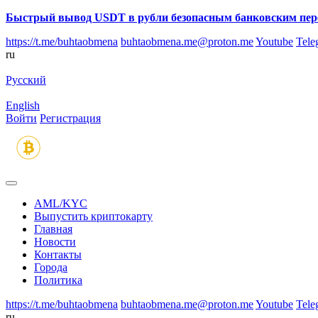
Быстрый вывод USDT в рубли безопасным банковским пер
https://t.me/buhtaobmena
buhtaobmena.me@proton.me
Youtube
Tele
ru
Русский
English
Войти
Регистрация
AML/KYC
Выпустить криптокарту
Главная
Новости
Контакты
Города
Политика
https://t.me/buhtaobmena
buhtaobmena.me@proton.me
Youtube
Tele
ru