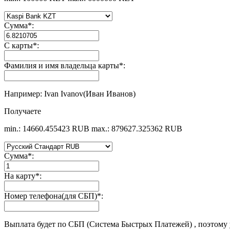
Сумма
*
:
С карты
*
:
Фамилия и имя владельца карты
*
:
Например: Ivan Ivanov(Иван Иванов)
Получаете
min.: 14660.455423 RUB
max.: 879627.325362 RUB
Сумма
*
:
На карту
*
:
Номер телефона(для СБП)
*
:
Выплата будет по СБП (Система Быстрых Платежей) , поэтому