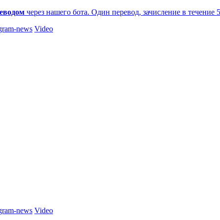
еводом
через нашего бота. Один перевод, зачисление в течение 
gram-news
Video
gram-news
Video