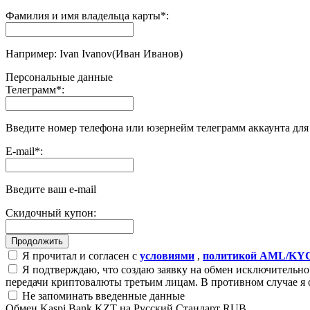
Фамилия и имя владельца карты
*
:
Например: Ivan Ivanov(Иван Иванов)
Персональные данные
Телеграмм
*
:
Введите номер телефона или юзернейм телеграмм аккаунта дл
E-mail
*
:
Введите ваш e-mail
Скидочный купон:
Я прочитал и согласен с
условиями
,
политикой AML/KY
Я подтверждаю, что создаю заявку на обмен исключительно 
передачи криптовалюты третьим лицам. В противном случае я 
Не запоминать введенные данные
Обмен Kaspi Bank KZT на Русский Стандарт RUB