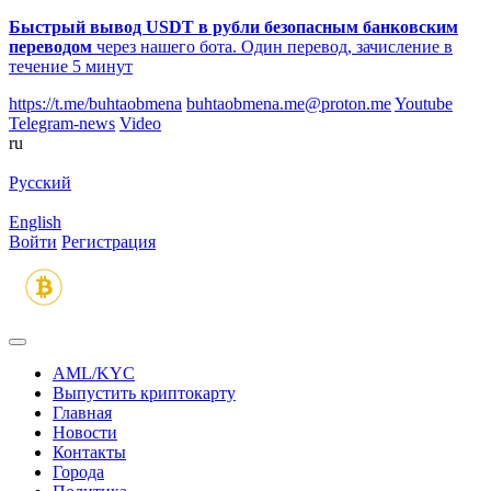
Быстрый вывод USDT в рубли безопасным банковским
переводом
через нашего бота. Один перевод, зачисление в
течение 5 минут
https://t.me/buhtaobmena
buhtaobmena.me@proton.me
Youtube
Telegram-news
Video
ru
Русский
English
Войти
Регистрация
AML/KYC
Выпустить криптокарту
Главная
Новости
Контакты
Города