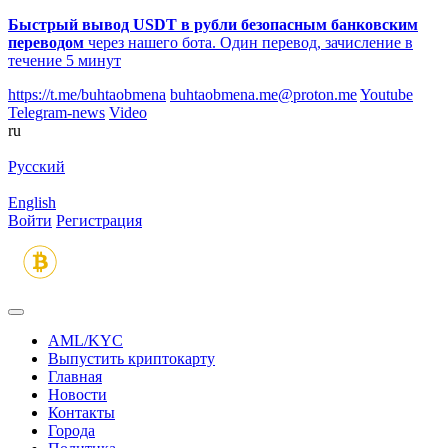
Быстрый вывод USDT в рубли безопасным банковским
переводом
через нашего бота. Один перевод, зачисление в
течение 5 минут
https://t.me/buhtaobmena
buhtaobmena.me@proton.me
Youtube
Telegram-news
Video
ru
Русский
English
Войти
Регистрация
AML/KYC
Выпустить криптокарту
Главная
Новости
Контакты
Города