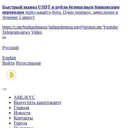
Быстрый вывод USDT в рубли безопасным банковским
переводом
через нашего бота. Один перевод, зачисление в
течение 5 минут
https://t.me/buhtaobmena
buhtaobmena.me@proton.me
Youtube
Telegram-news
Video
ru
Русский
English
Войти
Регистрация
AML/KYC
Выпустить криптокарту
Главная
Новости
Контакты
Города