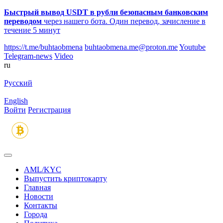
Быстрый вывод USDT в рубли безопасным банковским
переводом
через нашего бота. Один перевод, зачисление в
течение 5 минут
https://t.me/buhtaobmena
buhtaobmena.me@proton.me
Youtube
Telegram-news
Video
ru
Русский
English
Войти
Регистрация
AML/KYC
Выпустить криптокарту
Главная
Новости
Контакты
Города