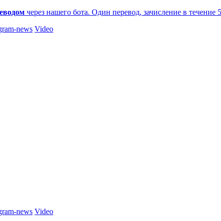
еводом
через нашего бота. Один перевод, зачисление в течение 
gram-news
Video
gram-news
Video