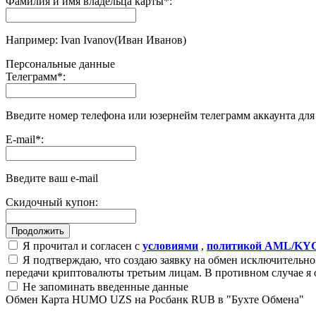
Фамилия и имя владельца карты
*
:
Например: Ivan Ivanov(Иван Иванов)
Персональные данные
Телеграмм
*
:
Введите номер телефона или юзернейм телеграмм аккаунта дл
E-mail
*
:
Введите ваш e-mail
Скидочный купон:
Я прочитал и согласен с
условиями
,
политикой AML/KY
Я подтверждаю, что создаю заявку на обмен исключительно 
передачи криптовалюты третьим лицам. В противном случае я 
Не запоминать введенные данные
Обмен Карта HUMO UZS на Росбанк RUB в "Бухте Обмена"