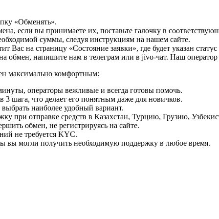
опку «Обменять».
мена, если вы принимаете их, поставьте галочку в соответствую
необходимой суммы, следуя инструкциям на нашем сайте.
т Вас на страницу «Состояние заявки», где будет указан статус
на обмен, напишите нам в телеграм или в jivo-чат. Наш операто
мен максимально комфортным:
минуты, операторы вежливые и всегда готовы помочь.
 3 шага, что делает его понятным даже для новичков.
ь выбрать наиболее удобный вариант.
ку при отправке средств в Казахстан, Турцию, Грузию, Узбеки
ршить обмен, не регистрируясь на сайте.
ний не требуется KYC.
бы вы могли получить необходимую поддержку в любое время.