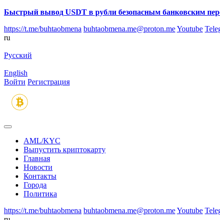
Быстрый вывод USDT в рубли безопасным банковским пер
https://t.me/buhtaobmena
buhtaobmena.me@proton.me
Youtube
Tele
ru
Русский
English
Войти
Регистрация
AML/KYC
Выпустить криптокарту
Главная
Новости
Контакты
Города
Политика
https://t.me/buhtaobmena
buhtaobmena.me@proton.me
Youtube
Tele
ru