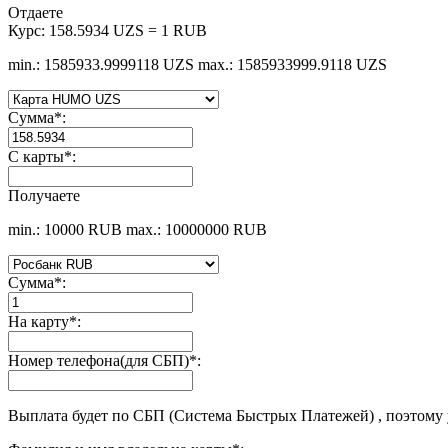
Отдаете
Курс:
158.5934 UZS = 1 RUB
min.: 1585933.9999118 UZS
max.: 1585933999.9118 UZS
Сумма
*
:
С карты
*
:
Получаете
min.: 10000 RUB
max.: 10000000 RUB
Сумма
*
:
На карту
*
:
Номер телефона(для СБП)
*
:
Выплата будет по СБП (Система Быстрых Платежей) , поэтому