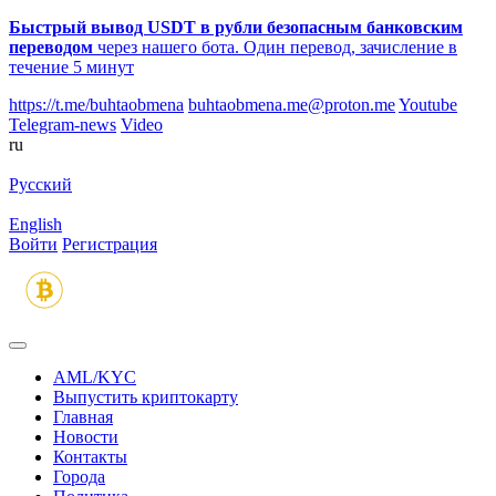
Быстрый вывод USDT в рубли безопасным банковским
переводом
через нашего бота. Один перевод, зачисление в
течение 5 минут
https://t.me/buhtaobmena
buhtaobmena.me@proton.me
Youtube
Telegram-news
Video
ru
Русский
English
Войти
Регистрация
AML/KYC
Выпустить криптокарту
Главная
Новости
Контакты
Города