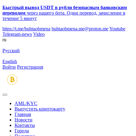
Быстрый вывод USDT в рубли безопасным банковским
переводом
через нашего бота. Один перевод, зачисление в
течение 5 минут
https://t.me/buhtaobmena
buhtaobmena.me@proton.me
Youtube
Telegram-news
Video
ru
Русский
English
Войти
Регистрация
AML/KYC
Выпустить криптокарту
Главная
Новости
Контакты
Города