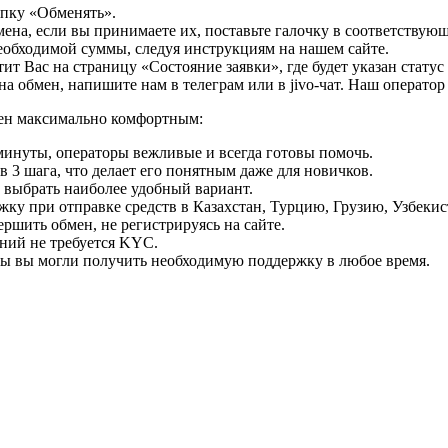
опку «Обменять».
мена, если вы принимаете их, поставьте галочку в соответствую
необходимой суммы, следуя инструкциям на нашем сайте.
т Вас на страницу «Состояние заявки», где будет указан статус
на обмен, напишите нам в телеграм или в jivo-чат. Наш операто
мен максимально комфортным:
минуты, операторы вежливые и всегда готовы помочь.
 3 шага, что делает его понятным даже для новичков.
ь выбрать наиболее удобный вариант.
ку при отправке средств в Казахстан, Турцию, Грузию, Узбеки
ршить обмен, не регистрируясь на сайте.
ний не требуется KYC.
бы вы могли получить необходимую поддержку в любое время.