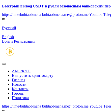
Быстрый вывод USDT в рубли безопасным банковским пер
https://t.me/buhtaobmena
buhtaobmena.me@proton.me
Youtube
Tele
ru
Русский
English
Войти
Регистрация
AML/KYC
Выпустить криптокарту
Главная
Новости
Контакты
Города
Политика
https://t.me/buhtaobmena
buhtaobmena.me@proton.me
Youtube
Tele
ru