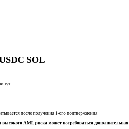
а USDC SOL
минут
читывается после получения 1-ого подтверждения
я высокого AML риска может потребоваться дополнительна