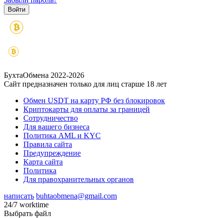
БухтаОбмена 2022-2026
Сайт предназначен только для лиц старше 18 лет
Обмен USDT на карту РФ без блокировок
Криптокарты для оплаты за границей
Сотрудничество
Для вашего бизнеса
Политика AML и KYC
Правила сайта
Предупреждение
Карта сайта
Политика
Для правохранительных органов
написать
buhtaobmena@gmail.com
24/7 worktime
Выбрать файл