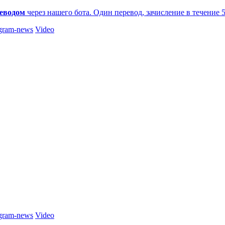
еводом
через нашего бота. Один перевод, зачисление в течение 
gram-news
Video
gram-news
Video