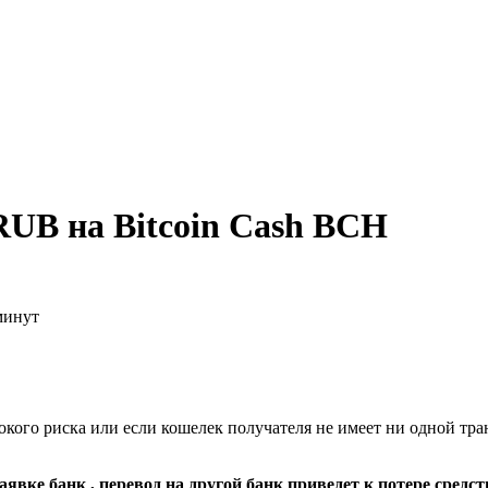
RUB на Bitcoin Cash BCH
минут
кого риска или если кошелек получателя не имеет ни одной тра
явке банк , перевод на другой банк приведет к потере средст