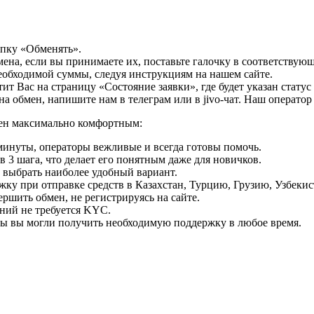
опку «Обменять».
мена, если вы принимаете их, поставьте галочку в соответствую
необходимой суммы, следуя инструкциям на нашем сайте.
т Вас на страницу «Состояние заявки», где будет указан статус
на обмен, напишите нам в телеграм или в jivo-чат. Наш операто
мен максимально комфортным:
минуты, операторы вежливые и всегда готовы помочь.
 3 шага, что делает его понятным даже для новичков.
ь выбрать наиболее удобный вариант.
ку при отправке средств в Казахстан, Турцию, Грузию, Узбеки
ршить обмен, не регистрируясь на сайте.
ний не требуется KYC.
бы вы могли получить необходимую поддержку в любое время.