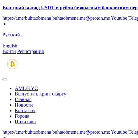
Быстрый вывод USDT в рубли безопасным банковским пер
https://t.me/buhtaobmena
buhtaobmena.me@proton.me
Youtube
Tele
ru
Русский
English
Войти
Регистрация
AML/KYC
Выпустить криптокарту
Главная
Новости
Контакты
Города
Политика
https://t.me/buhtaobmena
buhtaobmena.me@proton.me
Youtube
Tele
ru