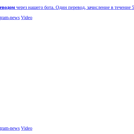
еводом
через нашего бота. Один перевод, зачисление в течение 
gram-news
Video
gram-news
Video