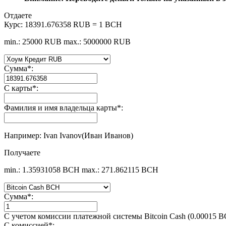
Отдаете
Курс:
18391.676358 RUB = 1 BCH
min.: 25000 RUB
max.: 5000000 RUB
Сумма
*
:
С карты
*
:
Фамилия и имя владельца карты
*
:
Например: Ivan Ivanov(Иван Иванов)
Получаете
min.: 1.35931058 BCH
max.: 271.862115 BCH
Сумма
*
:
С учетом комиссии платежной системы Bitcoin Cash (0.00015 
С комиссией
*
: