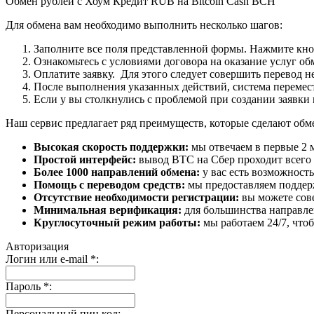
Обмен рублей с Хоум Кредит RUB на Bitcoin Cash BCH
Для обмена вам необходимо выполнить несколько шагов:
Заполните все поля представленной формы. Нажмите кн
Ознакомьтесь с условиями договора на оказание услуг об
Оплатите заявку. Для этого следует совершить перевод 
После выполнения указанных действий, система перемести
Если у вы столкнулись с проблемой при создании заявки 
Наш сервис предлагает ряд преимуществ, которые сделают об
Высокая скорость поддержки:
мы отвечаем в первые 2 
Простой интерфейс:
вывод BTC на Сбер проходит всего в
Более 1000 направлений обмена:
у вас есть возможност
Помощь с переводом средств:
мы предоставляем поддерж
Отсутствие необходимости регистрации:
вы можете сове
Минимальная верификация:
для большинства направле
Круглосуточный режим работы:
мы работаем 24/7, что
Авторизация
Логин или e-mail
*
:
Пароль
*
:
Персональный пин код: