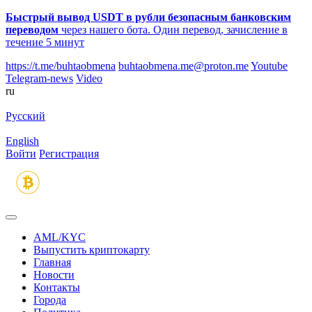
Быстрый вывод USDT в рубли безопасным банковским
переводом
через нашего бота. Один перевод, зачисление в
течение 5 минут
https://t.me/buhtaobmena
buhtaobmena.me@proton.me
Youtube
Telegram-news
Video
ru
Русский
English
Войти
Регистрация
AML/KYC
Выпустить криптокарту
Главная
Новости
Контакты
Города