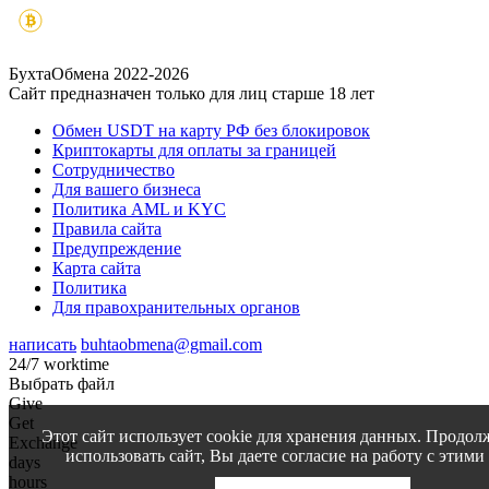
БухтаОбмена 2022-2026
Сайт предназначен только для лиц старше 18 лет
Обмен USDT на карту РФ без блокировок
Криптокарты для оплаты за границей
Сотрудничество
Для вашего бизнеса
Политика AML и KYC
Правила сайта
Предупреждение
Карта сайта
Политика
Для правохранительных органов
написать
buhtaobmena@gmail.com
24/7 worktime
Выбрать файл
Give
Get
Этот сайт использует cookie для хранения данных. Продол
Exchange
использовать сайт, Вы даете согласие на работу с этими
days
hours