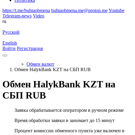
Политика
https://t.me/buhtaobmena
buhtaobmena.me@proton.me
Youtube
Telegram-news
Video
ru
Русский
English
Войти
Регистрация
Обмен валют
Обмен HalykBank KZT на СБП RUB
Обмен HalykBank KZT на
СБП RUB
Заявка обрабатывается оператором в ручном режиме
Время обработки заявки в занимает до 15 минут
Процент комиссии обменного пункта уже включен в