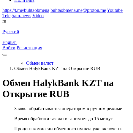
Политика
https://t.me/buhtaobmena
buhtaobmena.me@proton.me
Youtube
Telegram-news
Video
ru
Русский
English
Войти
Регистрация
Обмен валют
Обмен HalykBank KZT на Открытие RUB
Обмен HalykBank KZT на
Открытие RUB
Заявка обрабатывается оператором в ручном режиме
Время обработки заявки в занимает до 15 минут
Процент комиссии обменного пункта уже включен в