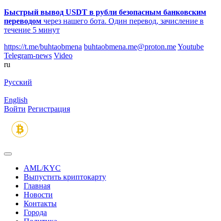
Быстрый вывод USDT в рубли безопасным банковским
переводом
через нашего бота. Один перевод, зачисление в
течение 5 минут
https://t.me/buhtaobmena
buhtaobmena.me@proton.me
Youtube
Telegram-news
Video
ru
Русский
English
Войти
Регистрация
AML/KYC
Выпустить криптокарту
Главная
Новости
Контакты
Города