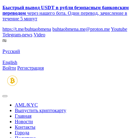
Быстрый вывод USDT в рубли безопасным банковским
переводом
через нашего бота. Один перевод, зачисление в
течение 5 минут
https://t.me/buhtaobmena
buhtaobmena.me@proton.me
Youtube
Telegram-news
Video
ru
Русский
English
Войти
Регистрация
AML/KYC
Выпустить криптокарту
Главная
Новости
Контакты
Города