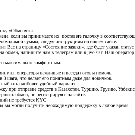
опку «Обменять».
мена, если вы принимаете их, поставьте галочку в соответствую
необходимой суммы, следуя инструкциям на нашем сайте.
т Вас на страницу «Состояние заявки», где будет указан статус
на обмен, напишите нам в телеграм или в jivo-чат. Наш операто
мен максимально комфортным:
минуты, операторы вежливые и всегда готовы помочь.
 3 шага, что делает его понятным даже для новичков.
ь выбрать наиболее удобный вариант.
ку при отправке средств в Казахстан, Турцию, Грузию, Узбеки
ршить обмен, не регистрируясь на сайте.
ний не требуется KYC.
бы вы могли получить необходимую поддержку в любое время.