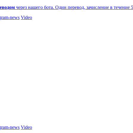
еводом
через нашего бота. Один перевод, зачисление в течение 
gram-news
Video
gram-news
Video