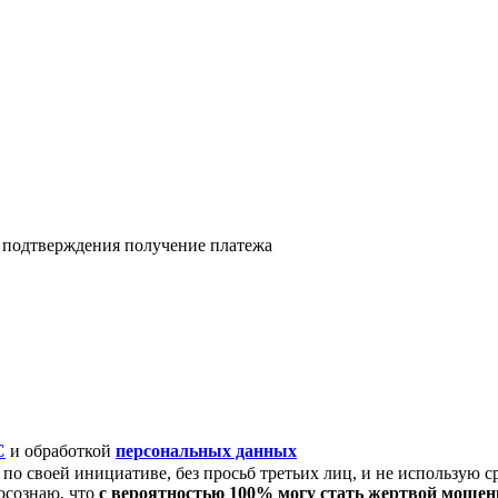
я подтверждения получение платежа
C
и обработкой
персональных данных
по своей инициативе, без просьб третьих лиц, и не использую с
осознаю, что
с вероятностью 100% могу стать жертвой моше