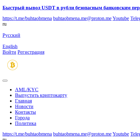
Быстрый вывод USDT в рубли безопасным банковским пер
https://t.me/buhtaobmena
buhtaobmena.me@proton.me
Youtube
Tele
ru
Русский
English
Войти
Регистрация
AML/KYC
Выпустить криптокарту
Главная
Новости
Контакты
Города
Политика
https://t.me/buhtaobmena
buhtaobmena.me@proton.me
Youtube
Tele
ru