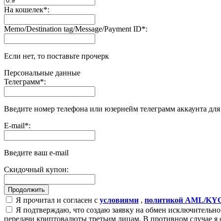
На кошелек
*
:
Memo/Destination tag/Message/Payment ID
*
:
Если нет, то поставьте прочерк
Персональные данные
Телеграмм
*
:
Введите номер телефона или юзернейм телеграмм аккаунта дл
E-mail
*
:
Введите ваш e-mail
Скидочный купон:
Я прочитал и согласен с
условиями
,
политикой AML/KY
Я подтверждаю, что создаю заявку на обмен исключительно 
передачи криптовалюты третьим лицам. В противном случае я 