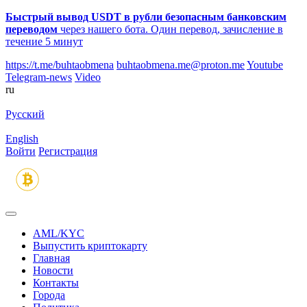
Быстрый вывод USDT в рубли безопасным банковским
переводом
через нашего бота. Один перевод, зачисление в
течение 5 минут
https://t.me/buhtaobmena
buhtaobmena.me@proton.me
Youtube
Telegram-news
Video
ru
Русский
English
Войти
Регистрация
AML/KYC
Выпустить криптокарту
Главная
Новости
Контакты
Города