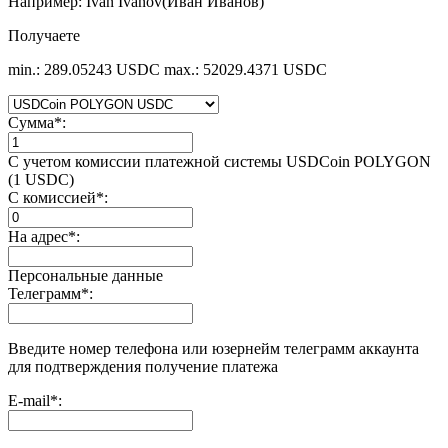
Например: Ivan Ivanov(Иван Иванов)
Получаете
min.: 289.05243 USDC
max.: 52029.4371 USDC
Сумма
*
:
С учетом комиссии платежной системы USDCoin POLYGON
(1 USDC)
С комиссией
*
:
На адрес
*
:
Персональные данные
Телеграмм
*
:
Введите номер телефона или юзернейм телеграмм аккаунта
для подтверждения получение платежа
E-mail
*
: