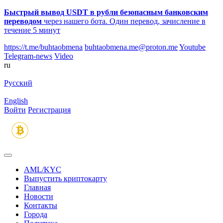
Быстрый вывод USDT в рубли безопасным банковским
переводом
через нашего бота. Один перевод, зачисление в
течение 5 минут
https://t.me/buhtaobmena
buhtaobmena.me@proton.me
Youtube
Telegram-news
Video
ru
Русский
English
Войти
Регистрация
AML/KYC
Выпустить криптокарту
Главная
Новости
Контакты
Города