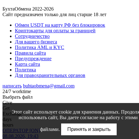
БухтаОбмена 2022-2026
Сайт предназначен только для лиц старше 18 лет
Обмен USDT на карту РФ без блокировок
Криптокарты для оплаты за границей
Сотрудничество
Для вашего бизнеса
Политика AML и KYC
Правила сайта
Предупреждение
Карта сайта
Политика
Для правохранительных органов
написать
buhtaobmena@gmail.com
24/7 worktime
Выбрать файл
Give
Get
Этот сайт использует cookie для хранения данных. Продол
Exchange
использовать сайт, Вы даете согласие на работу с этими
days
hours
файлами.
Принять и закрыть
ОПЕРАТОР [ON]
08.08.2026, 19:43