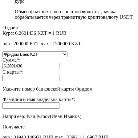
курс
Обмен фиатных валют не производится , заявка
обрабатывается через транзитную криптовалюту USDT
Отдаете
Курс:
6.2601436 KZT = 1 RUB
min.: 200000 KZT
max.: 1500000 KZT
Сумма
*
:
С карты
*
:
Укажите номер банковской карты Фридом
Фамилия и имя владельца карты
*
:
Например: Ivan Ivanov(Иван Иванов)
Получаете
min.: 31948.148921 RUB
max.: 239611.116907 RUB