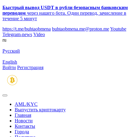
Быстрый вывод USDT в рубли безопасным банковским
переводом
через нашего бота. Один перевод, зачисление в
течение 5 минут
https://t.me/buhtaobmena
buhtaobmena.me@proton.me
Youtube
Telegram-news
Video
ru
Русский
English
Войти
Регистрация
AML/KYC
Выпустить криптокарту
Главная
Новости
Контакты
Города