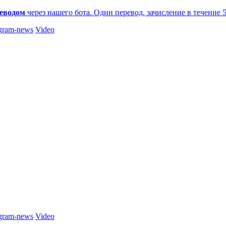
еводом
через нашего бота. Один перевод, зачисление в течение 
gram-news
Video
gram-news
Video