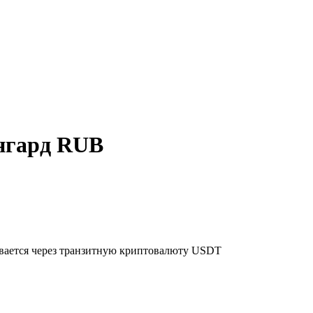
нгард RUB
ывается через транзитную криптовалюту USDT