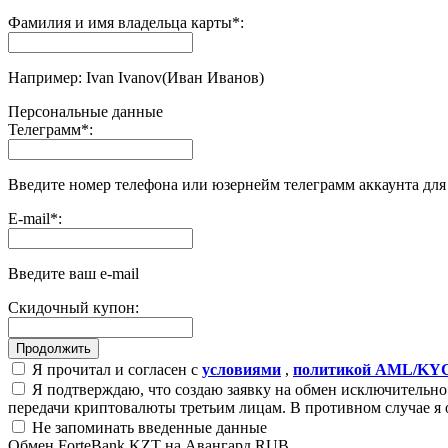
Фамилия и имя владельца карты
*
:
Например: Ivan Ivanov(Иван Иванов)
Персональные данные
Телеграмм
*
:
Введите номер телефона или юзернейм телеграмм аккаунта дл
E-mail
*
:
Введите ваш e-mail
Скидочный купон:
Я прочитал и согласен с
условиями
,
политикой AML/KY
Я подтверждаю, что создаю заявку на обмен исключительно 
передачи криптовалюты третьим лицам. В противном случае я 
Не запоминать введенные данные
Обмен ForteBank KZT на Авангард RUB