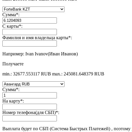
Сумма
*
:
С карты
*
:
Фамилия и имя владельца карты
*
:
Например: Ivan Ivanov(Иван Иванов)
Получаете
min.: 32677.553117 RUB
max.: 245081.648379 RUB
Сумма
*
:
На карту
*
:
Номер телефона(для СБП)
*
:
Выплата будет по СБП (Система Быстрых Платежей) , поэтому