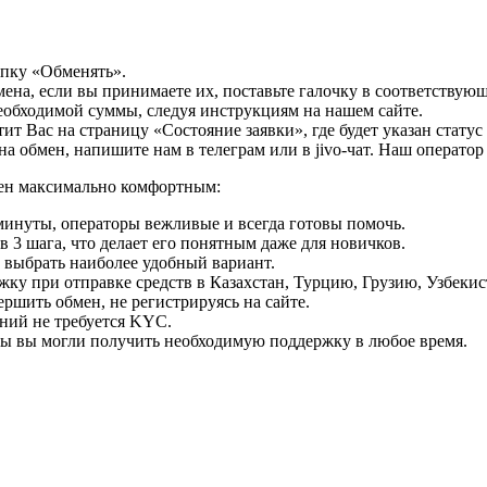
опку «Обменять».
мена, если вы принимаете их, поставьте галочку в соответствую
необходимой суммы, следуя инструкциям на нашем сайте.
т Вас на страницу «Состояние заявки», где будет указан статус
на обмен, напишите нам в телеграм или в jivo-чат. Наш операто
мен максимально комфортным:
минуты, операторы вежливые и всегда готовы помочь.
 3 шага, что делает его понятным даже для новичков.
ь выбрать наиболее удобный вариант.
ку при отправке средств в Казахстан, Турцию, Грузию, Узбеки
ршить обмен, не регистрируясь на сайте.
ний не требуется KYC.
бы вы могли получить необходимую поддержку в любое время.