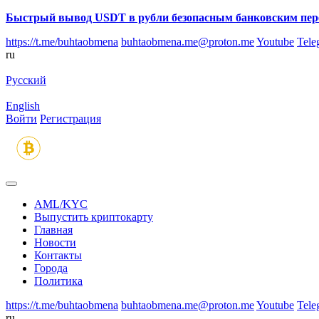
Быстрый вывод USDT в рубли безопасным банковским пер
https://t.me/buhtaobmena
buhtaobmena.me@proton.me
Youtube
Tele
ru
Русский
English
Войти
Регистрация
AML/KYC
Выпустить криптокарту
Главная
Новости
Контакты
Города
Политика
https://t.me/buhtaobmena
buhtaobmena.me@proton.me
Youtube
Tele
ru