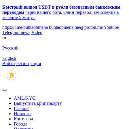
Быстрый вывод USDT в рубли безопасным банковским
переводом
через нашего бота. Один перевод, зачисление в
течение 5 минут
https://t.me/buhtaobmena
buhtaobmena.me@proton.me
Youtube
Telegram-news
Video
ru
Русский
English
Войти
Регистрация
AML/KYC
Выпустить криптокарту
Главная
Новости
Контакты
Города