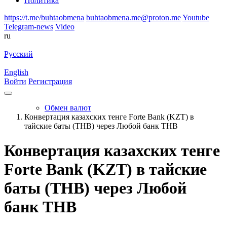
Политика
https://t.me/buhtaobmena
buhtaobmena.me@proton.me
Youtube
Telegram-news
Video
ru
Русский
English
Войти
Регистрация
Обмен валют
Конвертация казахских тенге Forte Bank (KZT) в
тайские баты (THB) через Любой банк THB
Конвертация казахских тенге
Forte Bank (KZT) в тайские
баты (THB) через Любой
банк THB