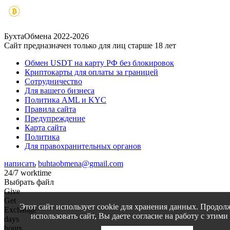
БухтаОбмена 2022-2026
Сайт предназначен только для лиц старше 18 лет
Обмен USDT на карту РФ без блокировок
Криптокарты для оплаты за границей
Сотрудничество
Для вашего бизнеса
Политика AML и KYC
Правила сайта
Предупреждение
Карта сайта
Политика
Для правохранительных органов
написать
buhtaobmena@gmail.com
24/7 worktime
Выбрать файл
Give
Get
Этот сайт использует cookie для хранения данных. Продол
Exchange
использовать сайт, Вы даете согласие на работу с этими
days
hours