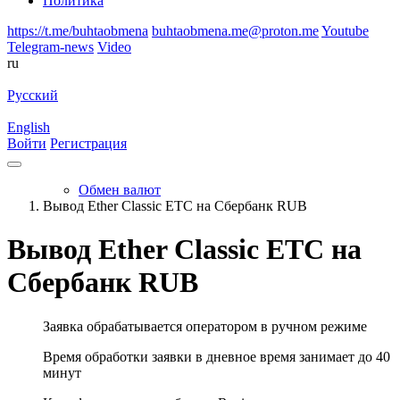
Политика
https://t.me/buhtaobmena
buhtaobmena.me@proton.me
Youtube
Telegram-news
Video
ru
Русский
English
Войти
Регистрация
Обмен валют
Вывод Ether Classic ETC на Сбербанк RUB
Вывод Ether Classic ETC на
Сбербанк RUB
Заявка обрабатывается оператором в ручном режиме
Время обработки заявки в дневное время занимает до 40
минут