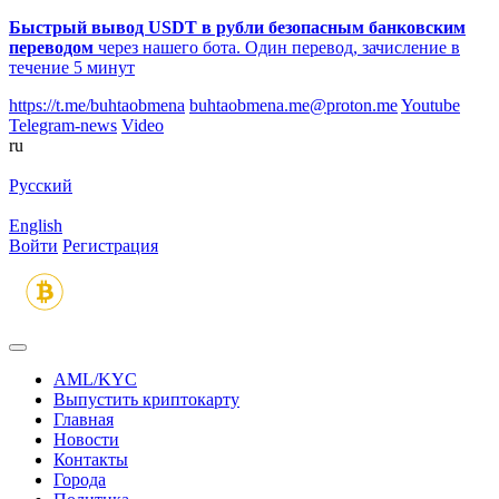
Быстрый вывод USDT в рубли безопасным банковским
переводом
через нашего бота. Один перевод, зачисление в
течение 5 минут
https://t.me/buhtaobmena
buhtaobmena.me@proton.me
Youtube
Telegram-news
Video
ru
Русский
English
Войти
Регистрация
AML/KYC
Выпустить криптокарту
Главная
Новости
Контакты
Города