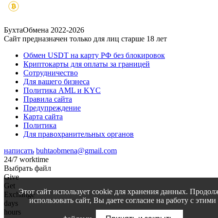
БухтаОбмена 2022-2026
Сайт предназначен только для лиц старше 18 лет
Обмен USDT на карту РФ без блокировок
Криптокарты для оплаты за границей
Сотрудничество
Для вашего бизнеса
Политика AML и KYC
Правила сайта
Предупреждение
Карта сайта
Политика
Для правохранительных органов
написать
buhtaobmena@gmail.com
24/7 worktime
Выбрать файл
Give
Get
Этот сайт использует cookie для хранения данных. Продол
Exchange
использовать сайт, Вы даете согласие на работу с этими
days
hours