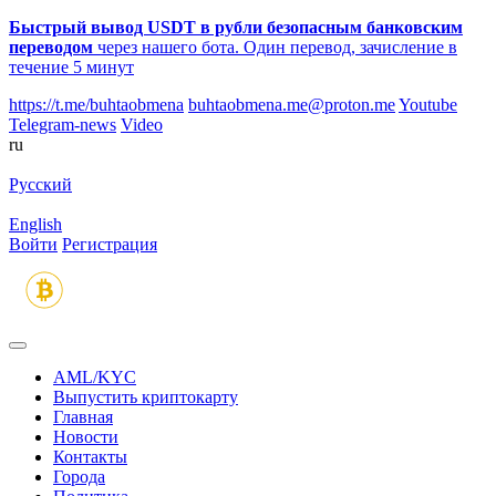
Быстрый вывод USDT в рубли безопасным банковским
переводом
через нашего бота. Один перевод, зачисление в
течение 5 минут
https://t.me/buhtaobmena
buhtaobmena.me@proton.me
Youtube
Telegram-news
Video
ru
Русский
English
Войти
Регистрация
AML/KYC
Выпустить криптокарту
Главная
Новости
Контакты
Города