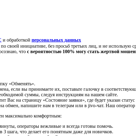
C
и обработкой
персональных данных
по своей инициативе, без просьб третьих лиц, и не использую с
осознаю, что
с вероятностью 100% могу стать жертвой моше
опку «Обменять».
мена, если вы принимаете их, поставьте галочку в соответствую
необходимой суммы, следуя инструкциям на нашем сайте.
т Вас на страницу «Состояние заявки», где будет указан статус
на обмен, напишите нам в телеграм или в jivo-чат. Наш операто
мен максимально комфортным:
минуты, операторы вежливые и всегда готовы помочь.
 3 шага, что делает его понятным даже для новичков.