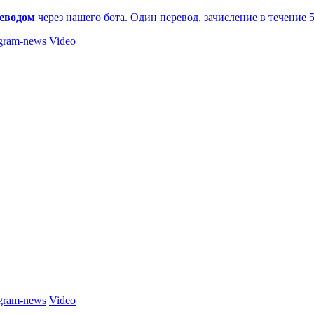
еводом
через нашего бота. Один перевод, зачисление в течение 
gram-news
Video
gram-news
Video