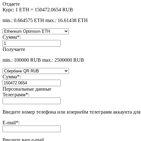
Отдаете
Курс:
1 ETH = 150472.0654 RUB
min.: 0.664575 ETH
max.: 16.61438 ETH
Сумма
*
:
Получаете
min.: 100000 RUB
max.: 2500000 RUB
Сумма
*
:
Персональные данные
Телеграмм
*
:
Введите номер телефона или юзернейм телеграмм аккаунта дл
E-mail
*
:
Введите ваш e-mail