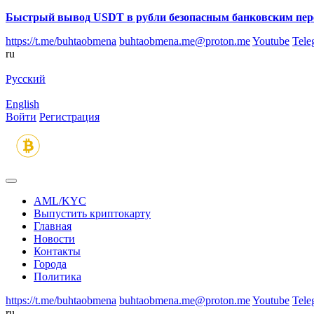
Быстрый вывод USDT в рубли безопасным банковским пер
https://t.me/buhtaobmena
buhtaobmena.me@proton.me
Youtube
Tele
ru
Русский
English
Войти
Регистрация
AML/KYC
Выпустить криптокарту
Главная
Новости
Контакты
Города
Политика
https://t.me/buhtaobmena
buhtaobmena.me@proton.me
Youtube
Tele
ru