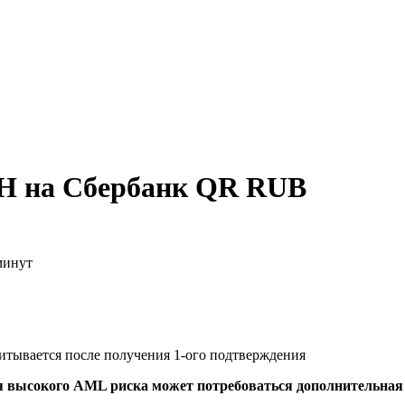
TH на Сбербанк QR RUB
минут
читывается после получения 1-ого подтверждения
я высокого AML риска может потребоваться дополнительна