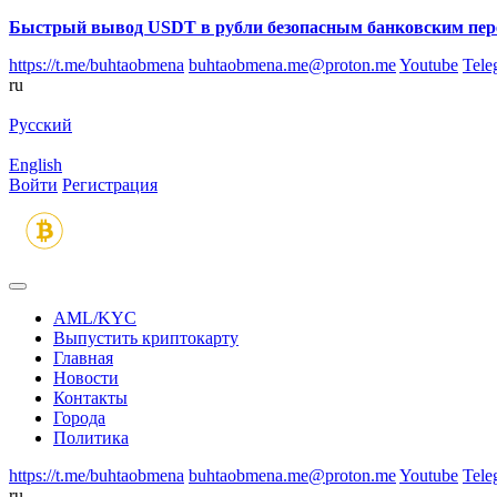
Быстрый вывод USDT в рубли безопасным банковским пер
https://t.me/buhtaobmena
buhtaobmena.me@proton.me
Youtube
Tele
ru
Русский
English
Войти
Регистрация
AML/KYC
Выпустить криптокарту
Главная
Новости
Контакты
Города
Политика
https://t.me/buhtaobmena
buhtaobmena.me@proton.me
Youtube
Tele
ru