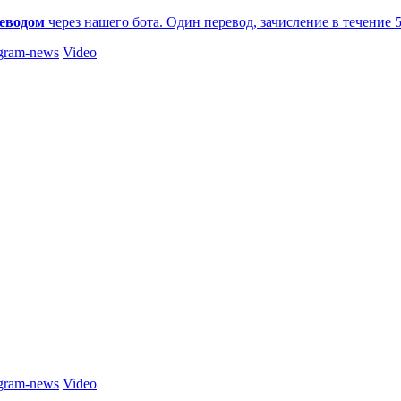
еводом
через нашего бота. Один перевод, зачисление в течение 
gram-news
Video
gram-news
Video