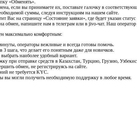
опку «Обменять».
мена, если вы принимаете их, поставьте галочку в соответствую
необходимой суммы, следуя инструкциям на нашем сайте.
т Вас на страницу «Состояние заявки», где будет указан статус
на обмен, напишите нам в телеграм или в jivo-чат. Наш операто
мен максимально комфортным:
минуты, операторы вежливые и всегда готовы помочь.
 3 шага, что делает его понятным даже для новичков.
ь выбрать наиболее удобный вариант.
ку при отправке средств в Казахстан, Турцию, Грузию, Узбеки
ршить обмен, не регистрируясь на сайте.
ний не требуется KYC.
бы вы могли получить необходимую поддержку в любое время.