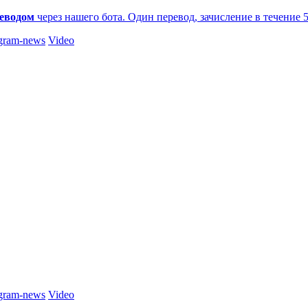
еводом
через нашего бота. Один перевод, зачисление в течение 
gram-news
Video
gram-news
Video