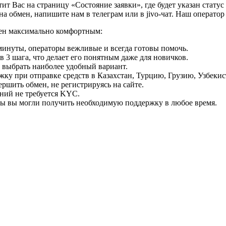
т Вас на страницу «Состояние заявки», где будет указан статус
на обмен, напишите нам в телеграм или в jivo-чат. Наш операто
мен максимально комфортным:
минуты, операторы вежливые и всегда готовы помочь.
 3 шага, что делает его понятным даже для новичков.
ь выбрать наиболее удобный вариант.
ку при отправке средств в Казахстан, Турцию, Грузию, Узбеки
ршить обмен, не регистрируясь на сайте.
ний не требуется KYC.
бы вы могли получить необходимую поддержку в любое время.