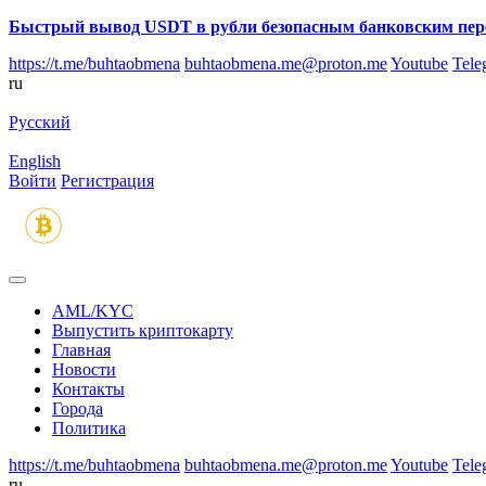
Быстрый вывод USDT в рубли безопасным банковским пер
https://t.me/buhtaobmena
buhtaobmena.me@proton.me
Youtube
Tele
ru
Русский
English
Войти
Регистрация
AML/KYC
Выпустить криптокарту
Главная
Новости
Контакты
Города
Политика
https://t.me/buhtaobmena
buhtaobmena.me@proton.me
Youtube
Tele
ru