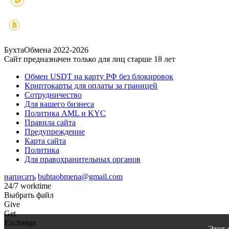
БухтаОбмена 2022-2026
Сайт предназначен только для лиц старше 18 лет
Обмен USDT на карту РФ без блокировок
Криптокарты для оплаты за границей
Сотрудничество
Для вашего бизнеса
Политика AML и KYC
Правила сайта
Предупреждение
Карта сайта
Политика
Для правохранительных органов
написать
buhtaobmena@gmail.com
24/7 worktime
Выбрать файл
Give
Get
Exchange
Этот 