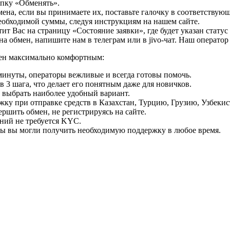
опку «Обменять».
мена, если вы принимаете их, поставьте галочку в соответствую
необходимой суммы, следуя инструкциям на нашем сайте.
т Вас на страницу «Состояние заявки», где будет указан статус
на обмен, напишите нам в телеграм или в jivo-чат. Наш операто
мен максимально комфортным:
минуты, операторы вежливые и всегда готовы помочь.
 3 шага, что делает его понятным даже для новичков.
ь выбрать наиболее удобный вариант.
ку при отправке средств в Казахстан, Турцию, Грузию, Узбеки
ршить обмен, не регистрируясь на сайте.
ний не требуется KYC.
бы вы могли получить необходимую поддержку в любое время.