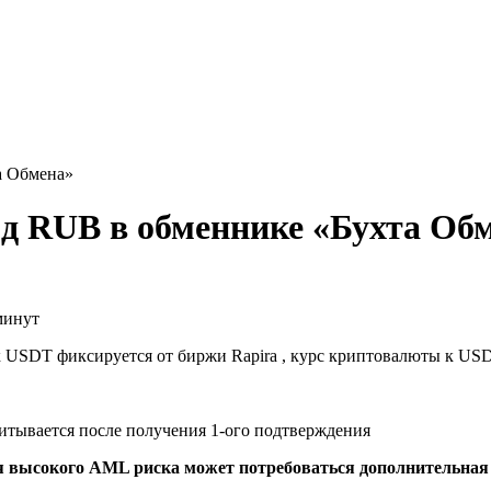
а Обмена»
д RUB в обменнике «Бухта Об
минут
к USDT фиксируется от биржи Rapira , курс криптовалюты к US
читывается после получения 1-ого подтверждения
я высокого AML риска может потребоваться дополнительна