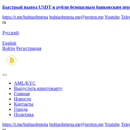
Быстрый вывод USDT в рубли безопасным банковским пер
https://t.me/buhtaobmena
buhtaobmena.me@proton.me
Youtube
Tele
ru
Русский
English
Войти
Регистрация
AML/KYC
Выпустить криптокарту
Главная
Новости
Контакты
Города
Политика
https://t.me/buhtaobmena
buhtaobmena.me@proton.me
Youtube
Tele
ru