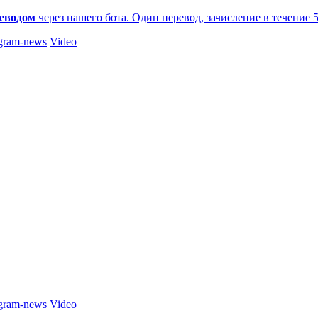
еводом
через нашего бота. Один перевод, зачисление в течение 
gram-news
Video
gram-news
Video