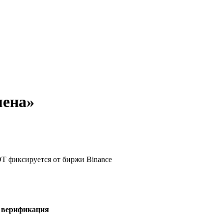
мена»
DT фиксируется от биржи Binance
я верификация