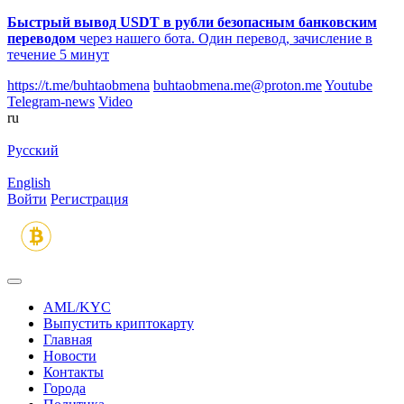
Быстрый вывод USDT в рубли безопасным банковским
переводом
через нашего бота. Один перевод, зачисление в
течение 5 минут
https://t.me/buhtaobmena
buhtaobmena.me@proton.me
Youtube
Telegram-news
Video
ru
Русский
English
Войти
Регистрация
AML/KYC
Выпустить криптокарту
Главная
Новости
Контакты
Города