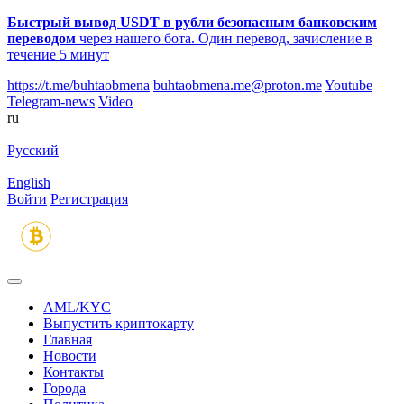
Быстрый вывод USDT в рубли безопасным банковским
переводом
через нашего бота. Один перевод, зачисление в
течение 5 минут
https://t.me/buhtaobmena
buhtaobmena.me@proton.me
Youtube
Telegram-news
Video
ru
Русский
English
Войти
Регистрация
AML/KYC
Выпустить криптокарту
Главная
Новости
Контакты
Города