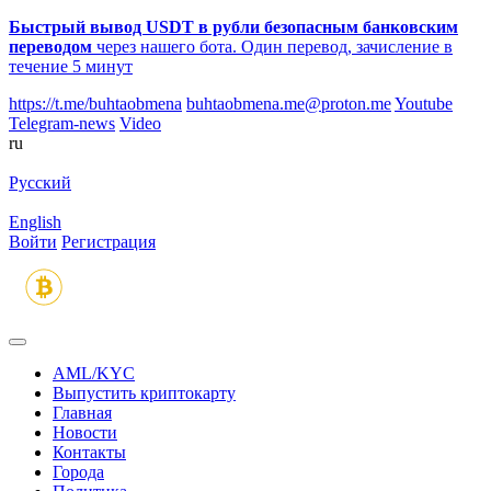
Быстрый вывод USDT в рубли безопасным банковским
переводом
через нашего бота. Один перевод, зачисление в
течение 5 минут
https://t.me/buhtaobmena
buhtaobmena.me@proton.me
Youtube
Telegram-news
Video
ru
Русский
English
Войти
Регистрация
AML/KYC
Выпустить криптокарту
Главная
Новости
Контакты
Города