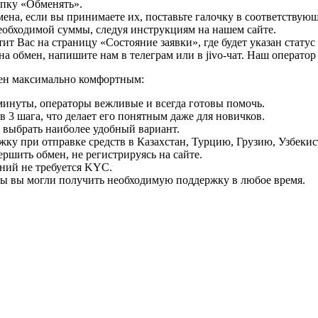
опку «Обменять».
мена, если вы принимаете их, поставьте галочку в соответствую
необходимой суммы, следуя инструкциям на нашем сайте.
т Вас на страницу «Состояние заявки», где будет указан статус
на обмен, напишите нам в телеграм или в jivo-чат. Наш операто
мен максимально комфортным:
минуты, операторы вежливые и всегда готовы помочь.
 3 шага, что делает его понятным даже для новичков.
ь выбрать наиболее удобный вариант.
ку при отправке средств в Казахстан, Турцию, Грузию, Узбеки
ршить обмен, не регистрируясь на сайте.
ний не требуется KYC.
бы вы могли получить необходимую поддержку в любое время.