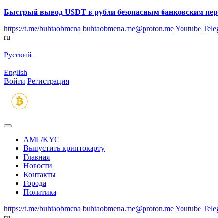
Быстрый вывод USDT в рубли безопасным банковским пер
https://t.me/buhtaobmena
buhtaobmena.me@proton.me
Youtube
Tele
ru
Русский
English
Войти
Регистрация
AML/KYC
Выпустить криптокарту
Главная
Новости
Контакты
Города
Политика
https://t.me/buhtaobmena
buhtaobmena.me@proton.me
Youtube
Tele
ru