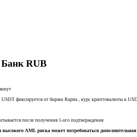
 Банк RUB
минут
к USDT фиксируется от биржи Rapira , курс криптовалюты к US
читывается после получения 1-ого подтверждения
я высокого AML риска может потребоваться дополнительна