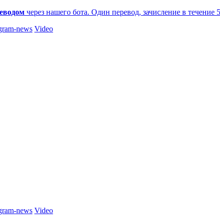
еводом
через нашего бота. Один перевод, зачисление в течение 
gram-news
Video
gram-news
Video