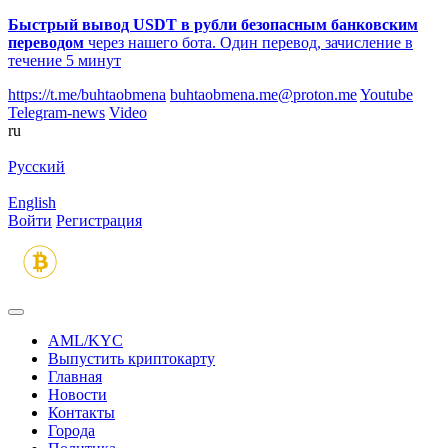
Быстрый вывод USDT в рубли безопасным банковским
переводом
через нашего бота. Один перевод, зачисление в
течение 5 минут
https://t.me/buhtaobmena
buhtaobmena.me@proton.me
Youtube
Telegram-news
Video
ru
Русский
English
Войти
Регистрация
AML/KYC
Выпустить криптокарту
Главная
Новости
Контакты
Города