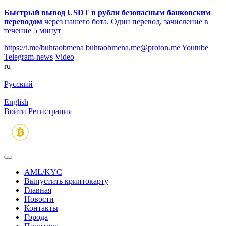
Быстрый вывод USDT в рубли безопасным банковским
переводом
через нашего бота. Один перевод, зачисление в
течение 5 минут
https://t.me/buhtaobmena
buhtaobmena.me@proton.me
Youtube
Telegram-news
Video
ru
Русский
English
Войти
Регистрация
AML/KYC
Выпустить криптокарту
Главная
Новости
Контакты
Города