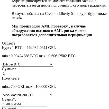
Курс не фиксируется на момент создания заявки, а
пересчитывается после получения 1-ого подтверждения
В случае обмена на Credo и Liberty банк курс будет ниже
на 4%
Мы производим AML проверку , в случае
обнаружения высокого AML риска может
потребоваться дополнительная верификация
Отдаете
Курс:
1 BTC = 164982.4644 GEL
min.: 0.00424288 BTC
max.: 0.60612502 BTC
Сумма
*
:
Получаете
min.: 700 GEL
max.: 100000 GEL
Сумма
*
:
На счет
*
: