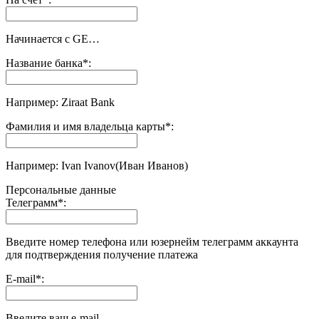
Начинается с GE…
Название банка
*
:
Например: Ziraat Bank
Фамилия и имя владельца карты
*
:
Например: Ivan Ivanov(Иван Иванов)
Персональные данные
Телеграмм
*
:
Введите номер телефона или юзернейм телеграмм аккаунта
для подтверждения получение платежа
E-mail
*
:
Введите ваш e-mail