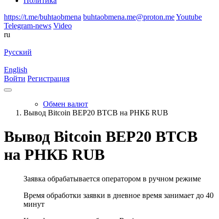
Политика
https://t.me/buhtaobmena
buhtaobmena.me@proton.me
Youtube
Telegram-news
Video
ru
Русский
English
Войти
Регистрация
Обмен валют
Вывод Bitcoin BEP20 BTCB на РНКБ RUB
Вывод Bitcoin BEP20 BTCB
на РНКБ RUB
Заявка обрабатывается оператором в ручном режиме
Время обработки заявки в дневное время занимает до 40
минут