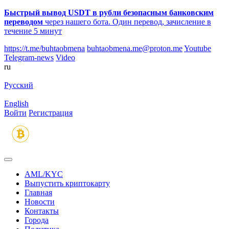
Быстрый вывод USDT в рубли безопасным банковским
переводом
через нашего бота. Один перевод, зачисление в
течение 5 минут
https://t.me/buhtaobmena
buhtaobmena.me@proton.me
Youtube
Telegram-news
Video
ru
Русский
English
Войти
Регистрация
AML/KYC
Выпустить криптокарту
Главная
Новости
Контакты
Города