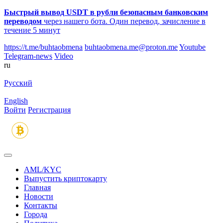
Быстрый вывод USDT в рубли безопасным банковским
переводом
через нашего бота. Один перевод, зачисление в
течение 5 минут
https://t.me/buhtaobmena
buhtaobmena.me@proton.me
Youtube
Telegram-news
Video
ru
Русский
English
Войти
Регистрация
AML/KYC
Выпустить криптокарту
Главная
Новости
Контакты
Города