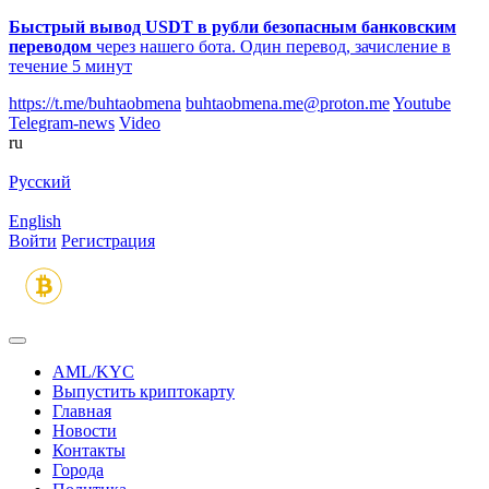
Быстрый вывод USDT в рубли безопасным банковским
переводом
через нашего бота. Один перевод, зачисление в
течение 5 минут
https://t.me/buhtaobmena
buhtaobmena.me@proton.me
Youtube
Telegram-news
Video
ru
Русский
English
Войти
Регистрация
AML/KYC
Выпустить криптокарту
Главная
Новости
Контакты
Города