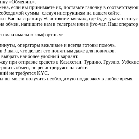
опку «Обменять».
мена, если вы принимаете их, поставьте галочку в соответствую
необходимой суммы, следуя инструкциям на нашем сайте.
т Вас на страницу «Состояние заявки», где будет указан статус
на обмен, напишите нам в телеграм или в jivo-чат. Наш операто
мен максимально комфортным:
минуты, операторы вежливые и всегда готовы помочь.
 3 шага, что делает его понятным даже для новичков.
ь выбрать наиболее удобный вариант.
ку при отправке средств в Казахстан, Турцию, Грузию, Узбеки
ршить обмен, не регистрируясь на сайте.
ний не требуется KYC.
бы вы могли получить необходимую поддержку в любое время.