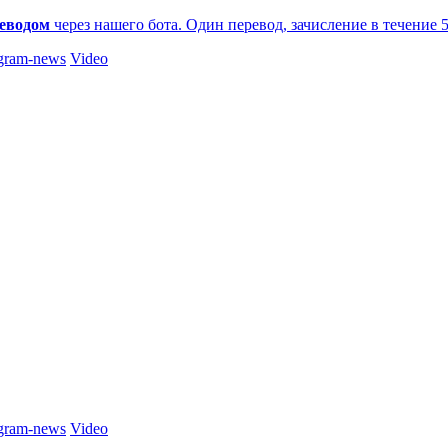
еводом
через нашего бота. Один перевод, зачисление в течение 
gram-news
Video
gram-news
Video