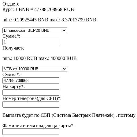
Отдаете
Курс:
1 BNB = 47788.708968 RUB
min.: 0.20925445 BNB
max.: 8.37017799 BNB
Сумма
*
:
Получаете
min.: 10000 RUB
max.: 400000 RUB
Сумма
*
:
На карту
*
:
Номер телефона(для СБП)
*
:
Выплата будет по СБП (Система Быстрых Платежей) , поэтому
Фамилия и имя владельца карты
*
: