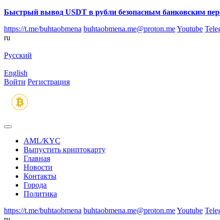
Быстрый вывод USDT в рубли безопасным банковским пер
https://t.me/buhtaobmena
buhtaobmena.me@proton.me
Youtube
Tele
ru
Русский
English
Войти
Регистрация
AML/KYC
Выпустить криптокарту
Главная
Новости
Контакты
Города
Политика
https://t.me/buhtaobmena
buhtaobmena.me@proton.me
Youtube
Tele
ru