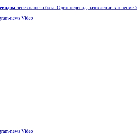
еводом
через нашего бота. Один перевод, зачисление в течение 
gram-news
Video
gram-news
Video