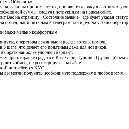
опку «Обменять».
мена, если вы принимаете их, поставьте галочку в соответствую
необходимой суммы, следуя инструкциям на нашем сайте.
т Вас на страницу «Состояние заявки», где будет указан статус
на обмен, напишите нам в телеграм или в jivo-чат. Наш операто
мен максимально комфортным:
минуты, операторы вежливые и всегда готовы помочь.
 3 шага, что делает его понятным даже для новичков.
ь выбрать наиболее удобный вариант.
ку при отправке средств в Казахстан, Турцию, Грузию, Узбеки
ршить обмен, не регистрируясь на сайте.
ний не требуется KYC.
бы вы могли получить необходимую поддержку в любое время.