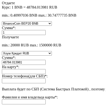
Отдаете
Курс:
1 BNB = 48784.013981 RUB
min.: 0.40997036 BNB
max.: 30.74777735 BNB
Сумма
*
:
Получаете
min.: 20000 RUB
max.: 1500000 RUB
Сумма
*
:
На карту
*
:
Номер телефона(для СБП)
*
:
Выплата будет по СБП (Система Быстрых Платежей) , поэтому
Фамилия и имя владельца карты
*
: