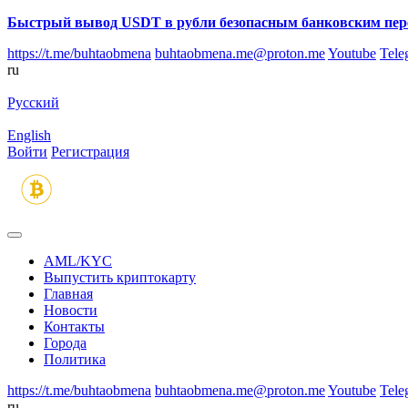
Быстрый вывод USDT в рубли безопасным банковским пер
https://t.me/buhtaobmena
buhtaobmena.me@proton.me
Youtube
Tele
ru
Русский
English
Войти
Регистрация
AML/KYC
Выпустить криптокарту
Главная
Новости
Контакты
Города
Политика
https://t.me/buhtaobmena
buhtaobmena.me@proton.me
Youtube
Tele
ru