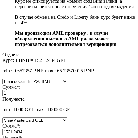
Курс не фиксируется на момент создания заявки, а
пересчитывается после получения 1-ого подтверждения
В случае обмена на Credo и Liberty банк курс будет ниже
на 4%
Мы производим AML проверку , в случае
обнаружения высокого AML риска может
потребоваться дополнительная верификация
Отдаете
Курс:
1 BNB = 1521.2434 GEL
min.: 0.657357 BNB
max.: 65.73570015 BNB
Сумма
*
:
Получаете
min.: 1000 GEL
max.: 100000 GEL
Сумма
*
:
На счет
*
: