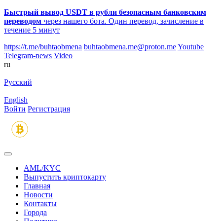
Быстрый вывод USDT в рубли безопасным банковским
переводом
через нашего бота. Один перевод, зачисление в
течение 5 минут
https://t.me/buhtaobmena
buhtaobmena.me@proton.me
Youtube
Telegram-news
Video
ru
Русский
English
Войти
Регистрация
AML/KYC
Выпустить криптокарту
Главная
Новости
Контакты
Города