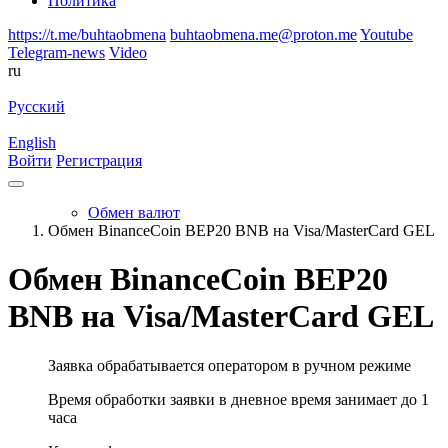
Политика
https://t.me/buhtaobmena
buhtaobmena.me@proton.me
Youtube
Telegram-news
Video
ru
Русский
English
Войти
Регистрация
Обмен валют
Обмен BinanceCoin BEP20 BNB на Visa/MasterCard GEL
Обмен BinanceCoin BEP20
BNB на Visa/MasterCard GEL
Заявка обрабатывается оператором в ручном режиме
Время обработки заявки в дневное время занимает до 1
часа