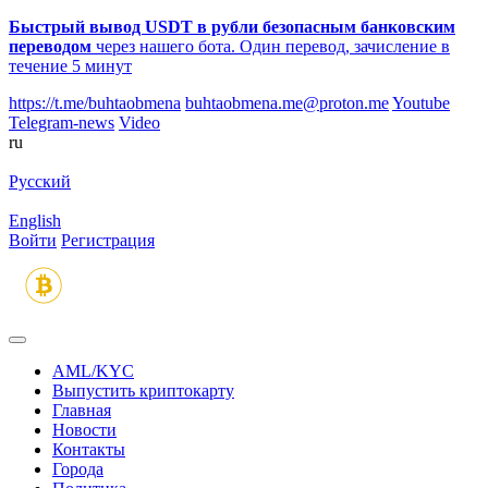
Быстрый вывод USDT в рубли безопасным банковским
переводом
через нашего бота. Один перевод, зачисление в
течение 5 минут
https://t.me/buhtaobmena
buhtaobmena.me@proton.me
Youtube
Telegram-news
Video
ru
Русский
English
Войти
Регистрация
AML/KYC
Выпустить криптокарту
Главная
Новости
Контакты
Города