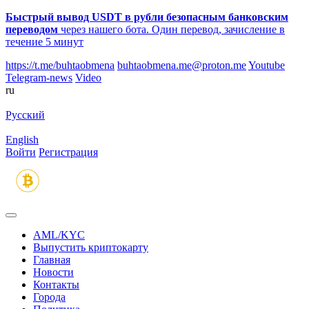
Быстрый вывод USDT в рубли безопасным банковским
переводом
через нашего бота. Один перевод, зачисление в
течение 5 минут
https://t.me/buhtaobmena
buhtaobmena.me@proton.me
Youtube
Telegram-news
Video
ru
Русский
English
Войти
Регистрация
AML/KYC
Выпустить криптокарту
Главная
Новости
Контакты
Города