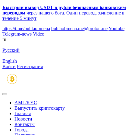
Быстрый вывод USDT в рубли безопасным банковским
переводом
через нашего бота. Один перевод, зачисление в
течение 5 минут
https://t.me/buhtaobmena
buhtaobmena.me@proton.me
Youtube
Telegram-news
Video
ru
Русский
English
Войти
Регистрация
AML/KYC
Выпустить криптокарту
Главная
Новости
Контакты
Города