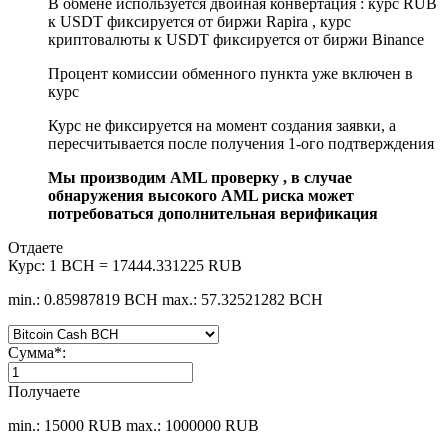
В обмене используется двойная конвертация : курс RUB
к USDT фиксируется от биржи Rapira , курс
криптовалюты к USDT фиксируется от биржи Binance
Процент комиссии обменного пункта уже включен в
курс
Курс не фиксируется на момент создания заявки, а
пересчитывается после получения 1-ого подтверждения
Мы производим AML проверку , в случае
обнаружения высокого AML риска может
потребоваться дополнительная верификация
Отдаете
Курс:
1 BCH = 17444.331225 RUB
min.: 0.85987819 BCH
max.: 57.32521282 BCH
Сумма
*
:
Получаете
min.: 15000 RUB
max.: 1000000 RUB