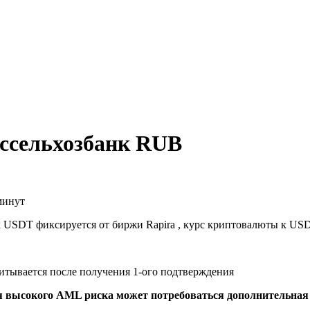
оссельхозбанк RUB
минут
к USDT фиксируется от биржи Rapira , курс криптовалюты к US
читывается после получения 1-ого подтверждения
я высокого AML риска может потребоваться дополнительна