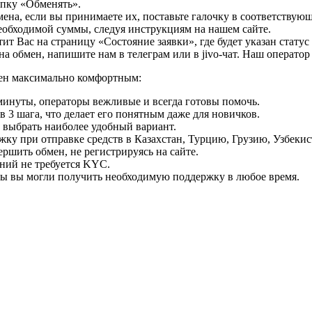
опку «Обменять».
мена, если вы принимаете их, поставьте галочку в соответствую
необходимой суммы, следуя инструкциям на нашем сайте.
т Вас на страницу «Состояние заявки», где будет указан статус
на обмен, напишите нам в телеграм или в jivo-чат. Наш операто
мен максимально комфортным:
минуты, операторы вежливые и всегда готовы помочь.
 3 шага, что делает его понятным даже для новичков.
ь выбрать наиболее удобный вариант.
ку при отправке средств в Казахстан, Турцию, Грузию, Узбеки
ршить обмен, не регистрируясь на сайте.
ний не требуется KYC.
бы вы могли получить необходимую поддержку в любое время.