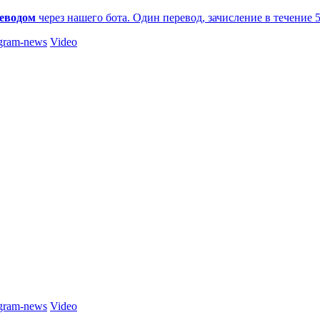
еводом
через нашего бота. Один перевод, зачисление в течение 
gram-news
Video
gram-news
Video