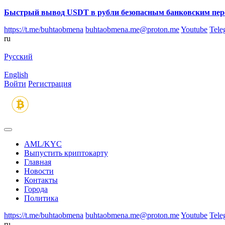
Быстрый вывод USDT в рубли безопасным банковским пер
https://t.me/buhtaobmena
buhtaobmena.me@proton.me
Youtube
Tele
ru
Русский
English
Войти
Регистрация
AML/KYC
Выпустить криптокарту
Главная
Новости
Контакты
Города
Политика
https://t.me/buhtaobmena
buhtaobmena.me@proton.me
Youtube
Tele
ru