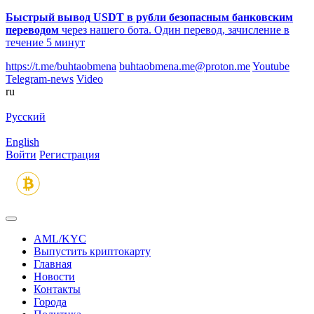
Быстрый вывод USDT в рубли безопасным банковским
переводом
через нашего бота. Один перевод, зачисление в
течение 5 минут
https://t.me/buhtaobmena
buhtaobmena.me@proton.me
Youtube
Telegram-news
Video
ru
Русский
English
Войти
Регистрация
AML/KYC
Выпустить криптокарту
Главная
Новости
Контакты
Города