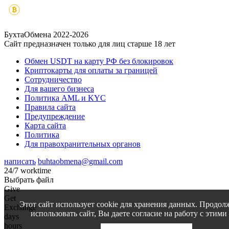
БухтаОбмена 2022-2026
Сайт предназначен только для лиц старше 18 лет
Обмен USDT на карту РФ без блокировок
Криптокарты для оплаты за границей
Сотрудничество
Для вашего бизнеса
Политика AML и KYC
Правила сайта
Предупреждение
Карта сайта
Политика
Для правохранительных органов
написать
buhtaobmena@gmail.com
24/7 worktime
Выбрать файл
Give
Get
Этот сайт использует cookie для хранения данных. Продол
Exchange
использовать сайт, Вы даете согласие на работу с этими
days
hours