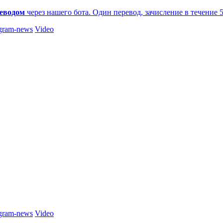
еводом
через нашего бота. Один перевод, зачисление в течение 
gram-news
Video
gram-news
Video