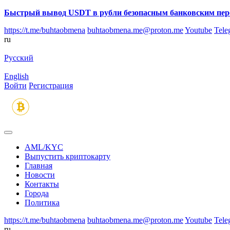
Быстрый вывод USDT в рубли безопасным банковским пер
https://t.me/buhtaobmena
buhtaobmena.me@proton.me
Youtube
Tele
ru
Русский
English
Войти
Регистрация
AML/KYC
Выпустить криптокарту
Главная
Новости
Контакты
Города
Политика
https://t.me/buhtaobmena
buhtaobmena.me@proton.me
Youtube
Tele
ru