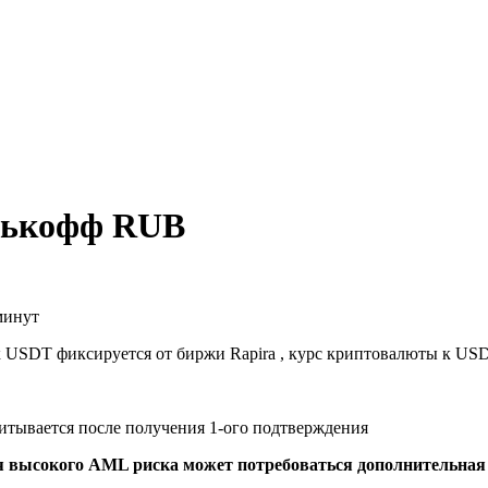
инькофф RUB
минут
к USDT фиксируется от биржи Rapira , курс криптовалюты к US
читывается после получения 1-ого подтверждения
я высокого AML риска может потребоваться дополнительна