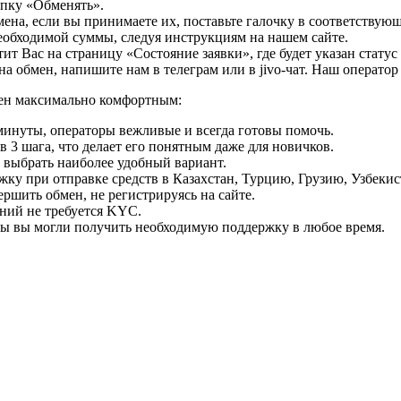
опку «Обменять».
мена, если вы принимаете их, поставьте галочку в соответствую
необходимой суммы, следуя инструкциям на нашем сайте.
т Вас на страницу «Состояние заявки», где будет указан статус
на обмен, напишите нам в телеграм или в jivo-чат. Наш операто
мен максимально комфортным:
минуты, операторы вежливые и всегда готовы помочь.
 3 шага, что делает его понятным даже для новичков.
ь выбрать наиболее удобный вариант.
ку при отправке средств в Казахстан, Турцию, Грузию, Узбеки
ршить обмен, не регистрируясь на сайте.
ний не требуется KYC.
бы вы могли получить необходимую поддержку в любое время.