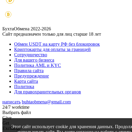
БухтаОбмена 2022-2026
Сайт предназначен только для лиц старше 18 лет
Обмен USDT на карту РФ без блокировок
Криптокарты для оплаты за границей
Сотрудничество
Для вашего бизнеса
Политика AML и KYC
Правила сайта
Предупреждение
Карта сайта
Политика
Для правохранительных органов
написать
buhtaobmena@gmail.com
24/7 worktime
Выбрать файл
Give
Get
Этот сайт использует cookie для хранения данных. Продол
Exchange
использовать сайт, Вы даете согласие на работу с этими