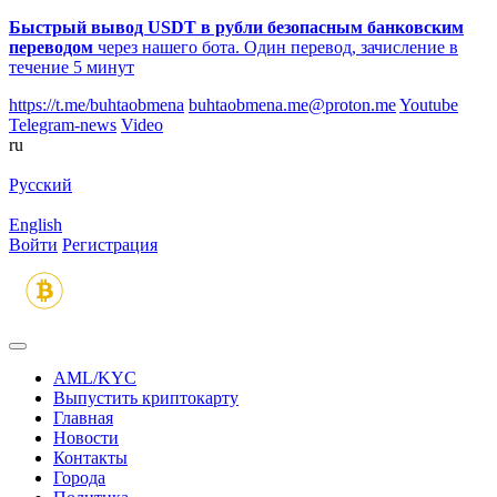
Быстрый вывод USDT в рубли безопасным банковским
переводом
через нашего бота. Один перевод, зачисление в
течение 5 минут
https://t.me/buhtaobmena
buhtaobmena.me@proton.me
Youtube
Telegram-news
Video
ru
Русский
English
Войти
Регистрация
AML/KYC
Выпустить криптокарту
Главная
Новости
Контакты
Города