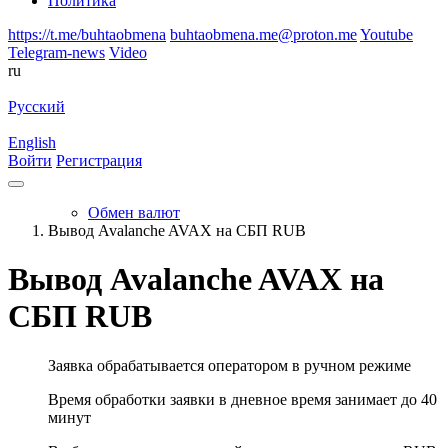
Политика
https://t.me/buhtaobmena
buhtaobmena.me@proton.me
Youtube
Telegram-news
Video
ru
Русский
English
Войти
Регистрация
Обмен валют
Вывод Avalanche AVAX на СБП RUB
Вывод Avalanche AVAX на
СБП RUB
Заявка обрабатывается оператором в ручном режиме
Время обработки заявки в дневное время занимает до 40
минут