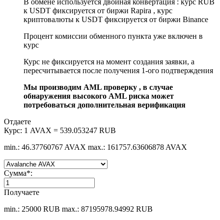
В обмене используется двойная конвертация : курс RUB
к USDT фиксируется от биржи Rapira , курс
криптовалюты к USDT фиксируется от биржи Binance
Процент комиссии обменного пункта уже включен в
курс
Курс не фиксируется на момент создания заявки, а
пересчитывается после получения 1-ого подтверждения
Мы производим AML проверку , в случае
обнаружения высокого AML риска может
потребоваться дополнительная верификация
Отдаете
Курс:
1 AVAX = 539.053247 RUB
min.: 46.37760767 AVAX
max.: 161757.63606878 AVAX
Сумма
*
:
Получаете
min.: 25000 RUB
max.: 87195978.94992 RUB