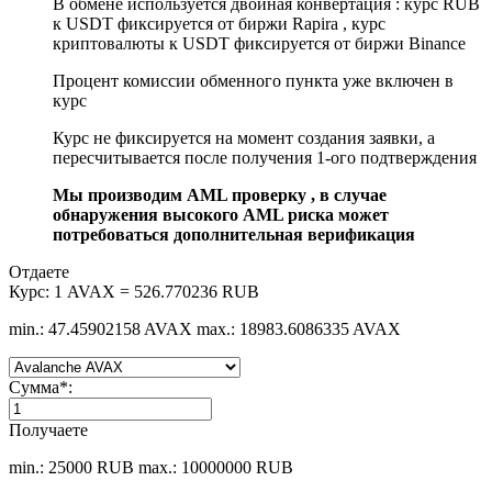
В обмене используется двойная конвертация : курс RUB
к USDT фиксируется от биржи Rapira , курс
криптовалюты к USDT фиксируется от биржи Binance
Процент комиссии обменного пункта уже включен в
курс
Курс не фиксируется на момент создания заявки, а
пересчитывается после получения 1-ого подтверждения
Мы производим AML проверку , в случае
обнаружения высокого AML риска может
потребоваться дополнительная верификация
Отдаете
Курс:
1 AVAX = 526.770236 RUB
min.: 47.45902158 AVAX
max.: 18983.6086335 AVAX
Сумма
*
:
Получаете
min.: 25000 RUB
max.: 10000000 RUB