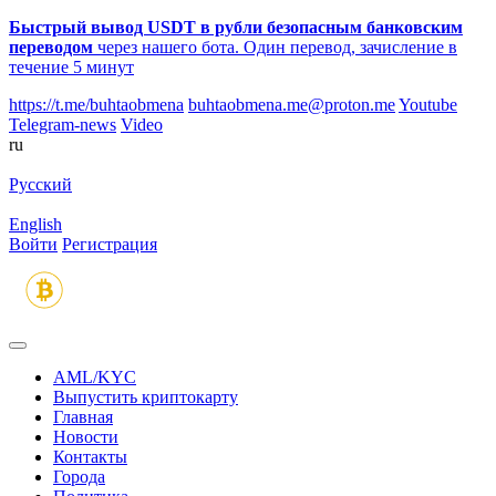
Быстрый вывод USDT в рубли безопасным банковским
переводом
через нашего бота. Один перевод, зачисление в
течение 5 минут
https://t.me/buhtaobmena
buhtaobmena.me@proton.me
Youtube
Telegram-news
Video
ru
Русский
English
Войти
Регистрация
AML/KYC
Выпустить криптокарту
Главная
Новости
Контакты
Города