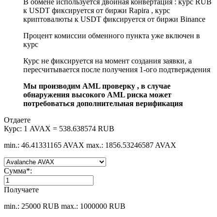
В обмене используется двойная конвертация : курс RUB
к USDT фиксируется от биржи Rapira , курс
криптовалюты к USDT фиксируется от биржи Binance
Процент комиссии обменного пункта уже включен в
курс
Курс не фиксируется на момент создания заявки, а
пересчитывается после получения 1-ого подтверждения
Мы производим AML проверку , в случае
обнаружения высокого AML риска может
потребоваться дополнительная верификация
Отдаете
Курс:
1 AVAX = 538.638574 RUB
min.: 46.41331165 AVAX
max.: 1856.53246587 AVAX
Сумма
*
:
Получаете
min.: 25000 RUB
max.: 1000000 RUB