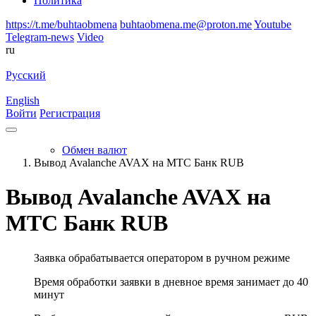
Политика
https://t.me/buhtaobmena
buhtaobmena.me@proton.me
Youtube
Telegram-news
Video
ru
Русский
English
Войти
Регистрация
Обмен валют
Вывод Avalanche AVAX на МТС Банк RUB
Вывод Avalanche AVAX на
МТС Банк RUB
Заявка обрабатывается оператором в ручном режиме
Время обработки заявки в дневное время занимает до 40
минут