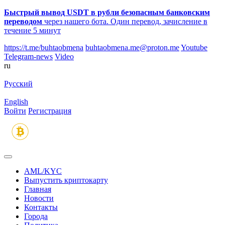
Быстрый вывод USDT в рубли безопасным банковским
переводом
через нашего бота. Один перевод, зачисление в
течение 5 минут
https://t.me/buhtaobmena
buhtaobmena.me@proton.me
Youtube
Telegram-news
Video
ru
Русский
English
Войти
Регистрация
AML/KYC
Выпустить криптокарту
Главная
Новости
Контакты
Города