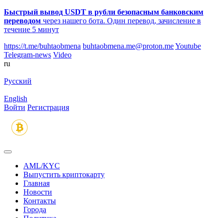
Быстрый вывод USDT в рубли безопасным банковским
переводом
через нашего бота. Один перевод, зачисление в
течение 5 минут
https://t.me/buhtaobmena
buhtaobmena.me@proton.me
Youtube
Telegram-news
Video
ru
Русский
English
Войти
Регистрация
AML/KYC
Выпустить криптокарту
Главная
Новости
Контакты
Города