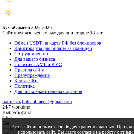
БухтаОбмена 2022-2026
Сайт предназначен только для лиц старше 18 лет
Обмен USDT на карту РФ без блокировок
Криптокарты для оплаты за границей
Сотрудничество
Для вашего бизнеса
Политика AML и KYC
Правила сайта
Предупреждение
Карта сайта
Политика
Для правохранительных органов
написать
buhtaobmena@gmail.com
24/7 worktime
Выбрать файл
Give
Get
Этот сайт использует cookie для хранения данных. Продол
Exchange
использовать сайт, Вы даете согласие на работу с этими
days