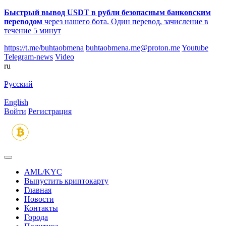
Быстрый вывод USDT в рубли безопасным банковским
переводом
через нашего бота. Один перевод, зачисление в
течение 5 минут
https://t.me/buhtaobmena
buhtaobmena.me@proton.me
Youtube
Telegram-news
Video
ru
Русский
English
Войти
Регистрация
AML/KYC
Выпустить криптокарту
Главная
Новости
Контакты
Города