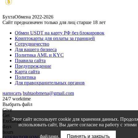
БухтаОбмена 2022-2026
Сайт предназначен только для лиц старше 18 лет
Обмен USDT на карту РФ без блокировок
Криптокарты для оплаты за границей
Сотрудничество
Для вашего бизнеса
Политика AML и KYC
Правила сайта
Предупреждение
Карта сайта
Политика
Для правохранительных органов
написать
buhtaobmena@gmail.com
24/7 worktime
Выбрать файл
Give
Get
Этот сайт использует cookie для хранения данных. Продол
Exchange
использовать сайт, Вы даете согласие на работу с этими
days
hours
файлами.
Принять и закрыть
ОПЕРАТОР [ON]