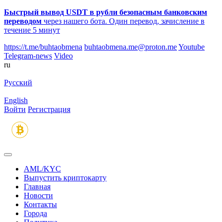
Быстрый вывод USDT в рубли безопасным банковским
переводом
через нашего бота. Один перевод, зачисление в
течение 5 минут
https://t.me/buhtaobmena
buhtaobmena.me@proton.me
Youtube
Telegram-news
Video
ru
Русский
English
Войти
Регистрация
AML/KYC
Выпустить криптокарту
Главная
Новости
Контакты
Города